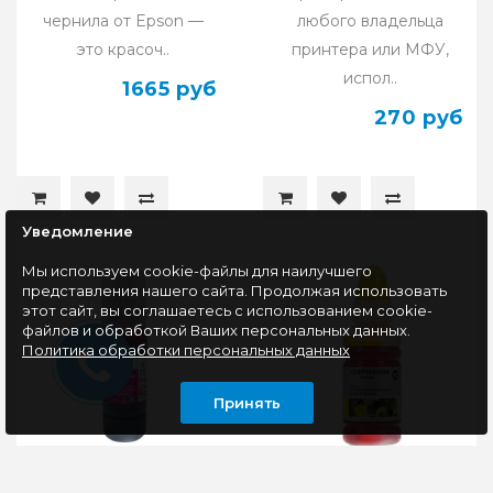
чернила от Epson —
любого владельца
это красоч..
принтера или МФУ,
испол..
1665 руб
270 руб
Уведомление
Мы используем cookie-файлы для наилучшего
представления нашего сайта. Продолжая использовать
этот сайт, вы соглашаетесь с использованием cookie-
файлов и обработкой Ваших персональных данных.
Политика обработки персональных данных
Принять
Чернила G&G 101M
Чернила Cactus CS-