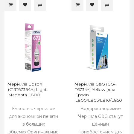
Чернила Epson
Чернила G&G (GG-
(C13T67364A) Light
T6734Y) Yellow (для
Magenta L800
Epson
L800/L805/L810/L850
(100мл)
Емкость с чернилом
Водорастворимые
для экономной печати
Чернила G&G станут
в больших
ценным
обьемах.Оригинальные
приобретением для