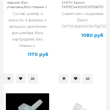
чернил, без
СНПЧ Epson
упаковки,без планки с
TX117/CX4300/C91/T26/T27/TX
чипами)
Состав: шлейф, 4
Совместим с моделями
емкости, 4 фильтра, 4
Epson
заглушки, крепление
TX117/CX4300/C91/T26/T27/T
для шлейфа, блок
1080 руб
картриджей, без
планки с..
1170 руб