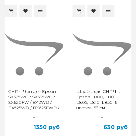
СНПЧ Чип для Epson
Шлейф для СНПЧ к
SX525WD / SX535WD /
Epson L800, L801,
SX620FW / B42WD /
L805, L810, L850, 6
BX525WD / BX625FWD /
цветов, 53 см
BX635FWD / BX925FWD
..
..
1350 руб
630 руб