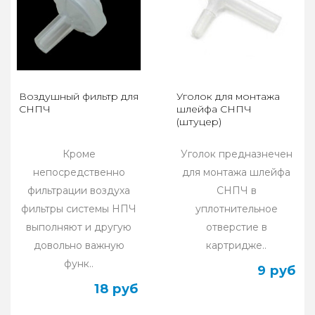
Воздушный фильтр для
Уголок для монтажа
СНПЧ
шлейфа СНПЧ
(штуцер)
Кроме
Уголок предназнечен
непосредственно
для монтажа шлейфа
фильтрации воздуха
СНПЧ в
фильтры системы НПЧ
уплотнительное
выполняют и другую
отверстие в
довольно важную
картридже..
функ..
9 руб
18 руб