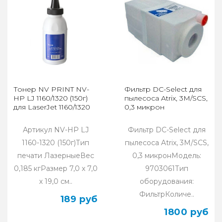
Тонер NV PRINT NV-
Фильтр DC-Select для
HP LJ 1160/1320 (150г)
пылесоса Atrix, 3М/SCS,
для LaserJet 1160/1320
0,3 микрон
Артикул NV-HP LJ
Фильтр DC-Select для
1160-1320 (150г)Тип
пылесоса Atrix, 3М/SCS,
печати ЛазерныеВес
0,3 микронМодель:
0,185 кгРазмер 7,0 х 7,0
9703061Тип
х 19,0 см..
оборудования:
ФильтрКоличе..
189 руб
1800 руб