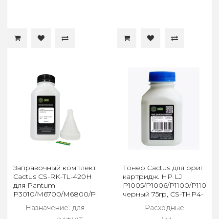
Заправочный комплект
Тонер Cactus для ориг.
Cactus CS-RK-TL-420H
картридж. HP LJ
для Pantum
P1005/P1006/P1100/P1102/P1
P3010/M6700/M6800/P3300/M7100,
черный 75гр, CS-THP4-
(тонер + чип)
75
Назначение: для
Расходные