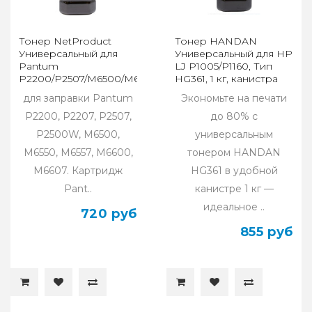
Тонер NetProduct
Тонер HANDAN
Универсальный для
Универсальный для HP
Pantum
LJ P1005/P1160, Тип
P2200/P2507/M6500/M6600 PC-
HG361, 1 кг, канистра
211 Bk, 500 г, канистра
для заправки Pantum
Экономьте на печати
P2200, P2207, P2507,
до 80% с
P2500W, M6500,
универсальным
M6550, M6557, M6600,
тонером HANDAN
M6607. Картридж
HG361 в удобной
Pant..
канистре 1 кг —
идеальное ..
720 руб
855 руб