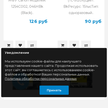
МФУ Canon моделей:
(TL-5120X)Цвет:
1254C002, 046HBk
BkРесурс: 15тысТип:
(Black)..
одноразовый..
126 руб
90 руб
Уведомление
Мы используем cookie-файлы для наилучшего
представления нашего сайта. Продолжая использовать
этот сайт, вы соглашаетесь с использованием cookie-
файлов и обработкой Ваших персональных данных.
Политика обработки персональных данных
Принять