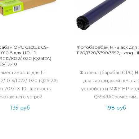
абан OPC Cactus CS-
Фотобарабан Hi-Black для 
010-5 для HP LJ
1160/1320/3390/3392, Long Li
/1015/1022/1020 (Q2612A)
3/FX-10
вместимость: для LJ
Фотовал (барабан OPC) Hi
12/1015/1022/1020 (Q2612A)
для картриджей печата
n 703/FX-10;Цветность
устройств и МФУ HP мод
ечатающего устрой..
Q5949AСовместим..
135 руб
198 руб