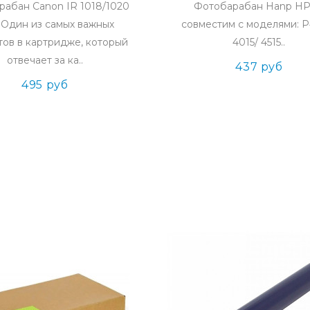
абан Canon IR 1018/1020
Фотобарабан Hanp HP
дин из самых важных
совместим с моделями: P
тов в картридже, который
4015/ 4515..
отвечает за ка..
437 руб
495 руб