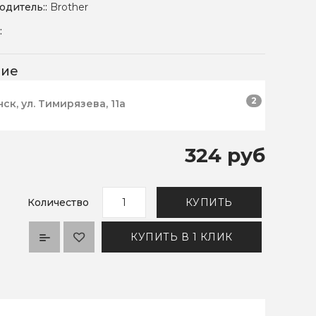
одитель::
Brother
:
чие
2
нск, ул. Тимирязева, 11а
324 руб
Количество
КУПИТЬ
КУПИТЬ В 1 КЛИК