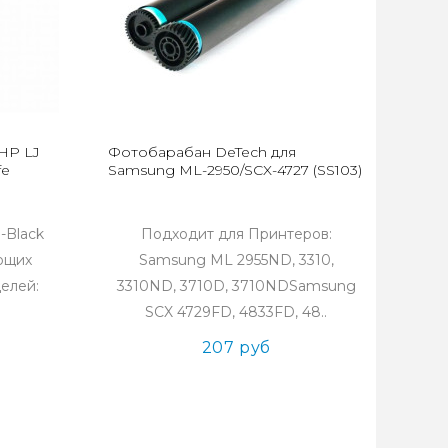
HP LJ
Фотобарабан DeTech для
fe
Samsung ML-2950/SCX-4727 (SS103)
-Black
Подходит для Принтеров:
ющих
Samsung ML 2955ND, 3310,
елей:
3310ND, 3710D, 3710NDSamsung
SCX 4729FD, 4833FD, 48..
207 руб