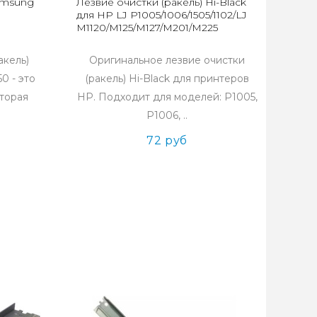
amsung
Лезвие очистки (ракель) Hi-Black
для HP LJ P1005/1006/1505/1102/LJ
M1120/M125/M127/M201/M225
акель)
Оригинальное лезвие очистки
0 - это
(ракель) Hi-Black для принтеров
оторая
HP. Подходит для моделей: P1005,
P1006, ..
72 руб