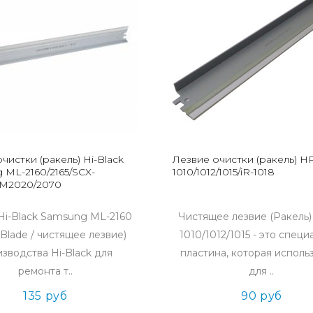
чистки (ракель) Hi-Black
Лезвие очистки (ракель) H
 ML-2160/2165/SCX-
1010/1012/1015/iR-1018
-M2020/2070
Hi-Black Samsung ML-2160
Чистящее лезвие (Ракель)
 Blade / чистящее лезвие)
1010/1012/1015 - это специ
зводства Hi-Black для
пластина, которая исполь
ремонта т..
для ..
135 руб
90 руб