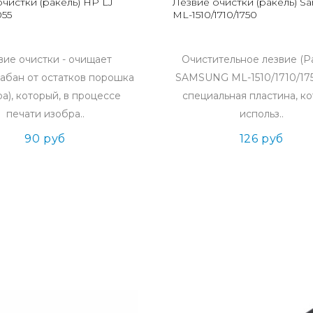
чистки (ракель) HP LJ
Лезвие очистки (ракель) S
055
ML-1510/1710/1750
вие очистки - очищает
Очистительное лезвие (Р
абан от остатков порошка
SAMSUNG ML-1510/1710/175
ра), который, в процессе
специальная пластина, к
печати изобра..
использ..
90 руб
126 руб