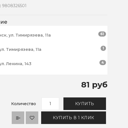
:
9808326501
чие
61
нск, ул. Тимирязева, 11а
1
ул. Тимирязева, 11а
4
ул. Ленина, 143
81 руб
Количество
КУПИТЬ
КУПИТЬ В 1 КЛИК