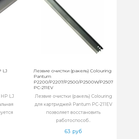
P LJ
Лезвие очистки (ракель) Colouring
Pantum
P2200/P2207/P2500/P2500W/P2507/M6500/M6
PC-211EV
 HP LJ
Лезвие очистки (ракель) Colouring
альная
для картриджей Pantum PC-211EV
зуется
позволяет восстановить
работоспособ..
63 руб