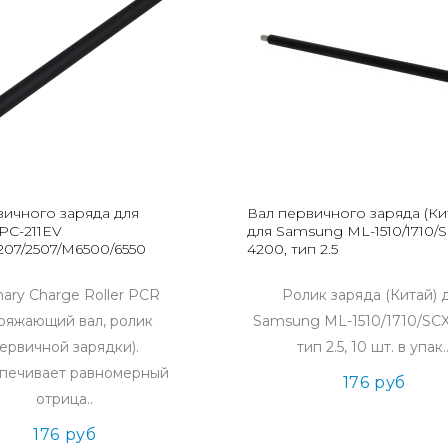
вичного заряда для
Вал первичного заряда (Ки
PC-211EV
для Samsung ML-1510/1710/S
207/2507/M6500/6550
4200, тип 2.5
mary Charge Roller PCR
Ролик заряда (Китай) 
аряжающий вал, ролик
Samsung ML-1510/1710/SCX
ервичной зарядки).
тип 2.5, 10 шт. в упак..
печивает равномерный
176 руб
отрица..
176 руб