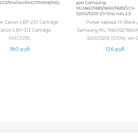
03/M404n/M427/M506/M527/M428dw
для Samsung
ML1660/1665/1860/1865/SCX-
3200/3205 (D-104) тип 2.5
ler Canon LBP-210 Cartrdge
Ролик заряда Hi-Black 
Canon LBP-312 Cartrdge
Samsung ML-1660/65/1860/
041CF259..
3200/3205 (D104), тип 2.
180 руб
126 руб