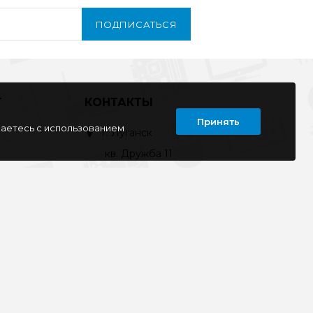
ПОДПИСАТЬСЯ
Т
КОНТАКТЫ
Принять
шаетесь с использованием
г. Луганск
кв. Дружба 11
ул. Тимирязева, 11а
ул. Советская, д. 6
ул. Ленина, д.143
кв. Ворошилова, д.3
г. Старобельск
ул. Коммунаров 89а
kompline-lg@mail.ru