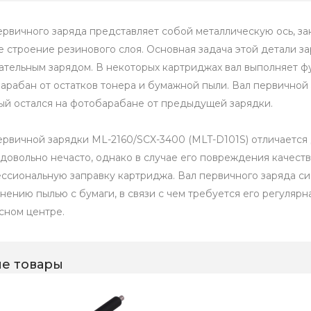
ервичного заряда представляет собой металлическую ось, з
е строение резинового слоя. Основная задача этой детали 
ательным зарядом. В некоторых картриджах вал выполняет ф
арабан от остатков тонера и бумажной пыли. Вал первичной 
ый остался на фотобарабане от предыдущей зарядки.
ервичной зарядки ML-2160/SCX-3400 (MLT-D101S) отличается
 довольно нечасто, однако в случае его повреждения качест
ссиональную заправку картриджа. Вал первичного заряда с
знению пылью с бумаги, в связи с чем требуется его регуляр
сном центре.
е товары