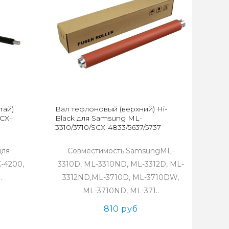
тай)
Вал тефлоновый (верхний) Hi-
CX-
Black для Samsung ML-
3310/3710/SCX-4833/5637/5737
для
Совместимость:SamsungML-
-4200,
3310D, ML-3310ND, ML-3312D, ML-
.
3312ND,ML-3710D, ML-3710DW,
ML-3710ND, ML-371..
810 руб