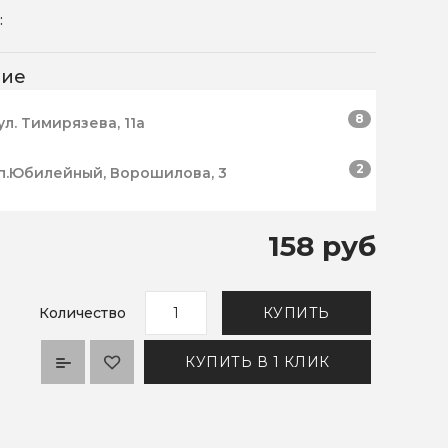
:
чие
8
ул. Тимирязева, 11а
2
п.Юбилейный, Ворошилова, 3
158 руб
Количество
КУПИТЬ
КУПИТЬ В 1 КЛИК