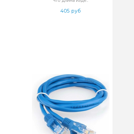
что длина изде..
405 руб