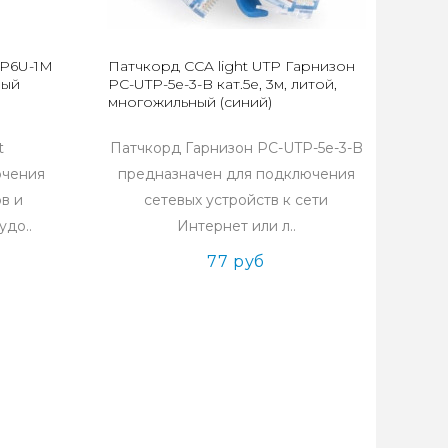
PP6U-1M
Патчкорд CCA light UTP Гарнизон
ный
PC-UTP-5e-3-B кат.5e, 3м, литой,
многожильный (синий)
t
Патчкорд Гарнизон PC-UTP-5e-3-B
ючения
предназначен для подключения
в и
сетевых устройств к сети
удо..
Интернет или л..
77 руб