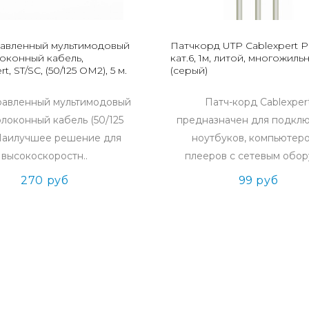
авленный мультимодовый
Патчкорд UTP Cablexpert 
оконный кабель,
кат.6, 1м, литой, многожиль
t, ST/SC, (50/125 OM2), 5 м.
(серый)
равленный мультимодовый
Патч-корд Cablexper
локонный кабель (50/125
предназначен для подкл
аилучшее решение для
ноутбуков, компьютеро
высокоскоростн..
плееров с сетевым обор
270 руб
99 руб