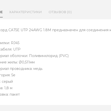
ИЕ
ХАРАКТЕРИСТИКИ
ОТЗЫВОВ (0)
корд CAT5E UTP 24AWG 1.8M предназначен для соединения к
вилки: RJ45
 кабеля: UTP
ериал оболочки: Поливинхлорид (PVC)
ение жилы: Ø0,511мм
ериал проводника: медь
гория: 5е
: серый
а: 1,8 м
овка: пакет