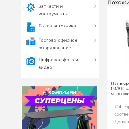
Похожи
Запчасти и
инструменты
Бытовая техника
Торгово‑офисное
оборудование
Цифровое фото и
видео
Патчкор
1M/BK кат
многожи
Cablex
соотве
Допуст