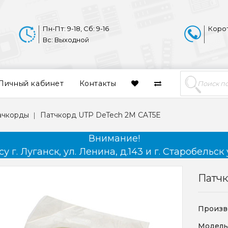
Пн-Пт: 9-18, Сб: 9-16
Коро
Вс: Выходной
Личный кабинет
Контакты
пачкорды
Патчкорд UTP DeTech 2M CAT5E
Внимание!
 г. Луганск, ул. Ленина, д.143 и г. Старобельск 
Патч
Произв
Модель