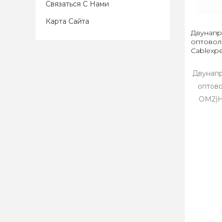
Связаться С Нами
Карта Сайта
Двунапр
оптовол
Cablexper
Двунап
оптово
OM2)Н