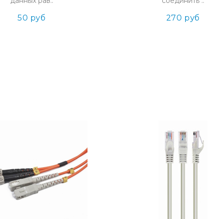
данных рав..
соединить ..
50 руб
270 руб