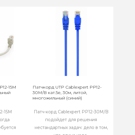
P12-15M
Патчкорд UTP Cablexpert PP12-
льный
30M/B кат.5e, 30м, литой,
многожильный (синий)
12-15M
Патч-корд Cablexpert PP12-30M/B
когда
подойдет для решения
ебуется
нестандартных задач: дело в том,