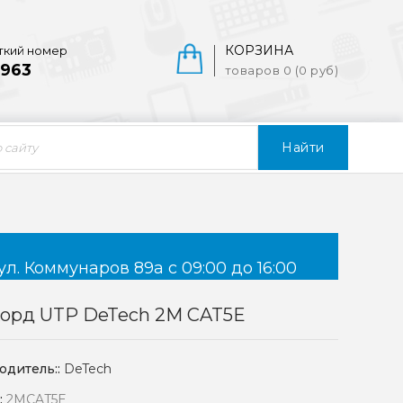
КОРЗИНА
ткий номер
963
товаров 0 (0 руб)
Найти
ул. Коммунаров 89а с 09:00 до 16:00
корд UTP DeTech 2M CAT5E
одитель::
DeTech
:
2MCAT5E