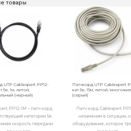
е товары
д UTP Cablexpert PP12-
Патчкорд UTP Cablexpert P
.5e, 1м, литой,
кат.5e, 15м, литой, многожи
льный (черный)
(серый)
pert PP12-1M – патч-корд
Патч-корд Cablexpert PP
тствующий категории 5e.
незаменим в ситуации, 
имая скорость передачи
оборудование, которое тр