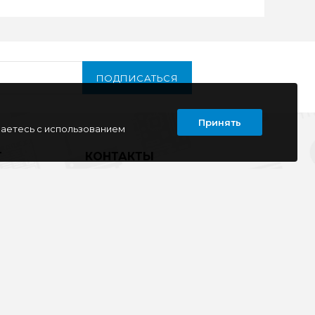
ПОДПИСАТЬСЯ
Принять
шаетесь с использованием
Т
КОНТАКТЫ
г. Луганск
кв. Дружба 11
ул. Тимирязева, 11а
ул. Советская, д. 6
ул. Ленина, д.143
кв. Ворошилова, д.3