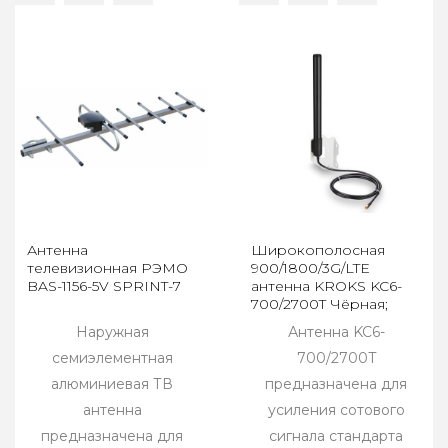
Антенна
Широкополосная
телевизионная РЭМО
900/1800/3G/LTE
BAS-1156-5V SPRINT-7
антенна KROKS KC6-
700/2700T Чёрная;
Разъем - SMA-male
Наружная
Антенна KC6-
семиэлементная
700/2700T
алюминиевая ТВ
предназначена для
антенна
усиления сотового
предназначена для
сигнала стандарта