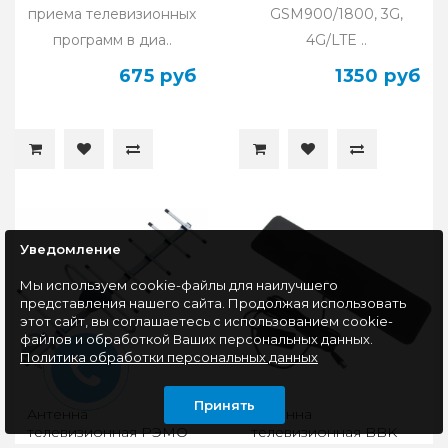
приема телевизионных
GSM900/1800, 3G,
программ в диа..
4G/LTE ..
675 руб
1350 руб
Уведомление
Мы используем cookie-файлы для наилучшего
представления нашего сайта. Продолжая использовать
этот сайт, вы соглашаетесь с использованием cookie-
файлов и обработкой Ваших персональных данных.
Политика обработки персональных данных
Принять
Антенна
Антенна
телевизионная РЭМО
телевизионная BBK