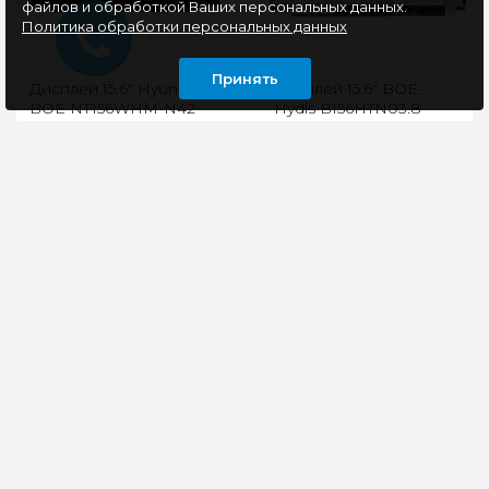
файлов и обработкой Ваших персональных данных.
Политика обработки персональных данных
Принять
Дисплей 15.6" Hyundai-
Дисплей 15.6" BOE-
BOE NT156WHM-N42
Hydis B156HTN03.8
(Slim
(Slim LED,1920x1080
LED,1366*768,30pin,Right)
WUXGA FHD
,30pin,Right)
Диагональ - 15.6Корпус
диагональ: 15.6"тип
- SlimКрепления - уши
подсветки:
верх/низПодсветка -
cветодиодная
LED Разрешение -
(LED)тип разъема: 30
1366х768Разъем - ..
Lamels
DisplayPortразрешение:
3960 руб
1920x..
4590 руб