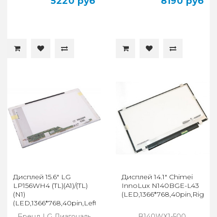
5220 руб
8190 руб
Дисплей 15.6" LG
Дисплей 14.1" Chimei
LP156WH4 (TL)(A1)/(TL)
InnoLux N140BGE-L43
(N1)
(LED,1366*768,40pin,Right)
(LED,1366*768,40pin,Left)
Бренд LG Диагональ
B140WX1-500,