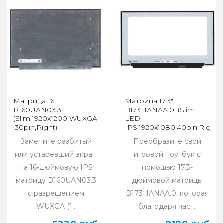
Матрица 16"
Матрица 17.3"
B160UAN03.3
B173HANAA.0, (Slim
(Slim,1920x1200 WUXGA
LED,
,30pin,Right)
IPS,1920x1080,40pin,Right,
без ушей
Замените разбитый
Преобразите свой
или устаревший экран
игровой ноутбук с
на 16-дюймовую IPS
помощью 17.3-
матрицу B160UAN03.3
дюймовой матрицы
с разрешением
B173HANAA.0, которая
WUXGA (1..
благодаря част..