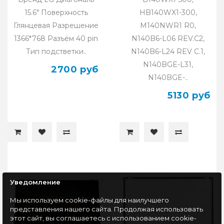
15.6" Поверхность
HB140WX1-300,
Глянцевая Разрешение
M140NWR1 R0,
1366*768 Разъём 40 pin
N140B6-L06 REV.C2,
Тип подстветки..
N140B6-L24 REV C.1,
N140BGE-L31,
2700 руб
N140BGE-..
5130 руб
Уведомление
Мы используем cookie-файлы для наилучшего
представления нашего сайта. Продолжая использовать
этот сайт, вы соглашаетесь с использованием cookie-