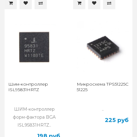
Шим-контроллер
Микросхема TPS51225C
ISL95831HRTZ
51225
ШИМ-контроллер
..
форм-фактора BGA
225 руб
ISL95831HRTZ..
198 руб