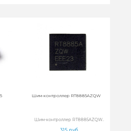
5
Шим-контроллер RT8885AZQW
Шим-контроллер RT8885AZQW..
315 руб