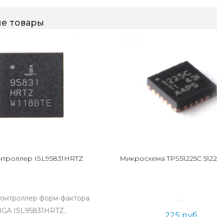
е товары
троллер ISL95831HRTZ
Микросхема TPS51225C 5122
нтроллер форм-фактора
..
GA ISL95831HRTZ..
225 руб