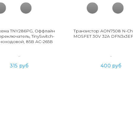
ема TNY286PG, Оффлайн
Транзистор AON7508 N-Ch
реключатель, TinySwitch-
MOSFET 30V 32A DFN3x3E
тноходовой, 85В AC-265В
..
..
315 руб
400 руб