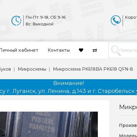
Пн-Пт: 9-18, Сб: 9-16
Коро
Вс: Выходной
Личный кабинет
Контакты
буков
Микросхемы
Микросхема PK618BA PK618 QFN-8
Внимание!
 г. Луганск, ул. Ленина, д.143 и г. Старобельск 
Микр
Произв
Модель