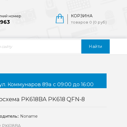
КОРЗИНА
ткий номер
963
товаров 0 (0 руб)
Найти
ул. Коммунаров 89а с 09:00 до 16:00
осхема PK618BA PK618 QFN-8
одитель::
Noname
:
PK618BA