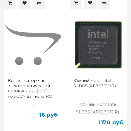
Конденсатор чип-
Южный мост Intel
электролитический
SLB8S (AF82801JIR)
100мкФ - 25В (105°C)
<6,3x7,7> Samwha RC
..
Южный мост Intel
SLB8S (AF82801JIR)..
16 руб
1170 руб