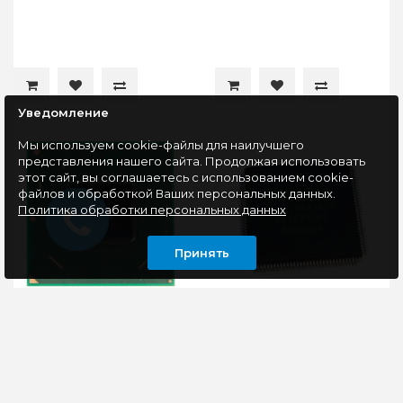
Уведомление
Мы используем cookie-файлы для наилучшего
представления нашего сайта. Продолжая использовать
этот сайт, вы соглашаетесь с использованием cookie-
файлов и обработкой Ваших персональных данных.
Политика обработки персональных данных
Принять
Хаб BD82HM70 Хаб
Мультиконтроллер
Intel SJTNV
NUVOTON
NPCE288NAODX
NPCE288
Хаб BD82HM70 Хаб
..