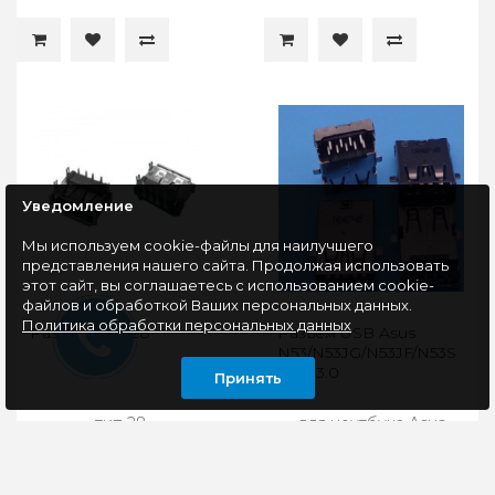
Уведомление
Мы используем cookie-файлы для наилучшего
представления нашего сайта. Продолжая использовать
этот сайт, вы соглашаетесь с использованием cookie-
файлов и обработкой Ваших персональных данных.
Политика обработки персональных данных
Разьем USB 28
Разъем USB Asus
N53/N53JG/N53JF/N53S
USB 3.0
Принять
тип 28..
для ноутбука Asus
N53/N53JG/N53JF/N53S..
135 руб
180 руб