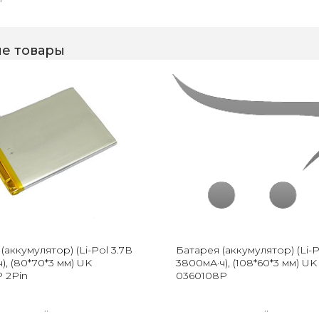
е товары
(аккумулятор) (Li-Pol 3.7В
Батарея (аккумулятор) (Li-P
), (80*70*3 мм) UK
3800мА·ч), (108*60*3 мм) UK
 2Pin
0360108P
..
..