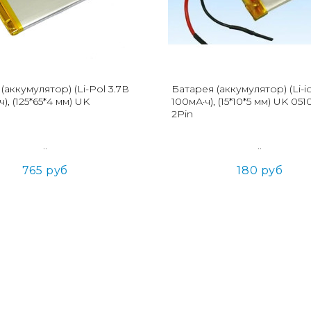
(аккумулятор) (Li-Pol 3.7В
Батарея (аккумулятор) (Li-i
), (125*65*4 мм) UK
100мА·ч), (15*10*5 мм) UK 051
P
2Pin
..
..
765 руб
180 руб