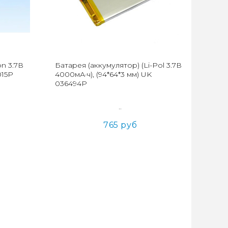
on 3.7В
Батарея (аккумулятор) (Li-Pol 3.7В
015P
4000мА·ч), (94*64*3 мм) UK
036494P
..
765 руб