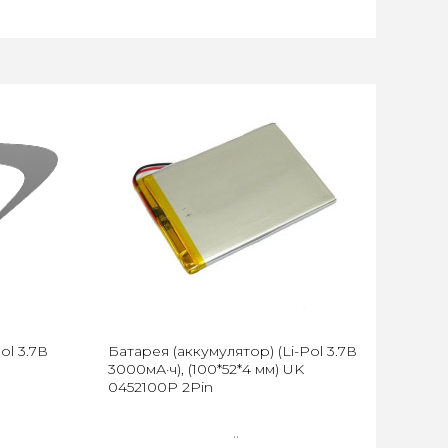
ol 3.7В
Батарея (аккумулятор) (Li-Pol 3.7В
3000мА·ч), (100*52*4 мм) UK
0452100P 2Pin
..