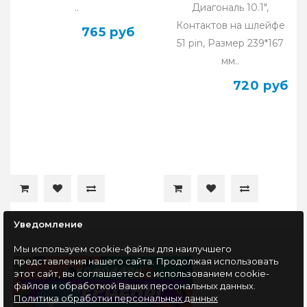
..
Диагональ 10.1",
Контактов на шлейфе
765 руб
51 pin, Размер 239*167
мм..
720 руб
Уведомление
Мы используем cookie-файлы для наилучшего
представления нашего сайта. Продолжая использовать
этот сайт, вы соглашаетесь с использованием cookie-
файлов и обработкой Ваших персональных данных.
Политика обработки персональных данных