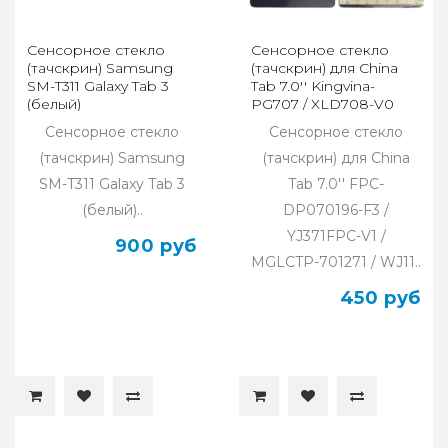
Сенсорное стекло
Сенсорное стекло
(тачскрин) Samsung
(тачскрин) для China
SM-T311 Galaxy Tab 3
Tab 7.0'' Kingvina-
(белый)
PG707 / XLD708-V0
(184*104 мм) (черный)
Сенсорное стекло
Сенсорное стекло
(тачскрин) Samsung
(тачскрин) для China
SM-T311 Galaxy Tab 3
Tab 7.0'' FPC-
(белый)..
DP070196-F3 /
YJ371FPC-V1 /
900 руб
MGLCTP-701271 / WJ11..
450 руб