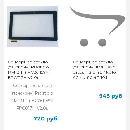
Сенсорное стекло
Сенсорное стекло
(тачскрин) Prestigio
(тачскрин) для Dexp
PMT3111 ( HC261159A1
Ursus N210 4G / N310
FPC017H V2.0)
4G / N410 4G 10.1
Сенсорное стекло
..
(тачскрин) Prestigio
945 руб
PMT3111 ( HC261159A1
FPC017H V2.0)..
720 руб