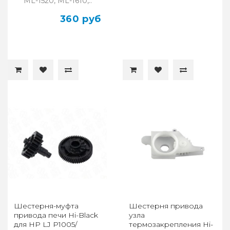
ML-1520, ML-1610,..
360 руб
Шестерня-муфта
Шестерня привода
привода печи Hi-Black
узла
для HP LJ P1005/
термозакрепления Hi-