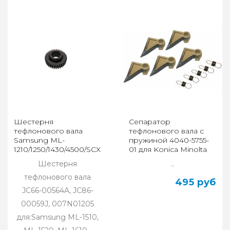
Шестерня
Сепаратор
тефлонового вала
тефлонового вала с
Samsung ML-
пружиной 4040-5755-
1210/1250/1430/4500/SCX-
01 для Konica Minolta
4200/Ph3110
Bizhub 200/250/350
Шестерня
..
(CET)
тефлонового вала
495 руб
JC66-00564A, JC86-
00059J, 007N01205
для:Samsung ML-1510,