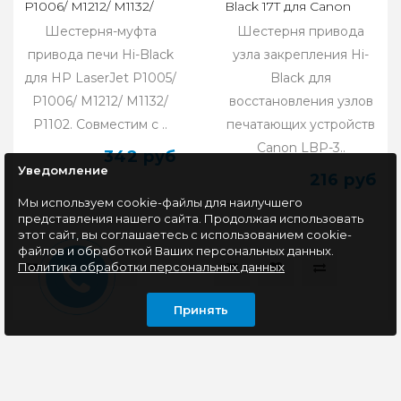
P1006/ M1212/ M1132/
Black 17T для Сanon
P1102
LBP-3200/ LJ
Шестерня-муфта
Шестерня привода
1150/1200/1300
привода печи Hi-Black
узла закрепления Hi-
для HP LaserJet P1005/
Black для
P1006/ M1212/ M1132/
восстановления узлов
P1102. Совместим с ..
печатающих устройств
Сanon LBP-3..
342 руб
Уведомление
216 руб
Мы используем cookie-файлы для наилучшего
представления нашего сайта. Продолжая использовать
этот сайт, вы соглашаетесь с использованием cookie-
файлов и обработкой Ваших персональных данных.
Политика обработки персональных данных
Принять