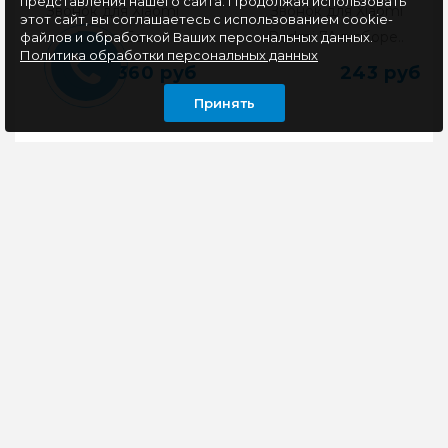
представления нашего сайта. Продолжая использовать
Звонок для Xiaomi
Звонок для Xiaomi
этот сайт, вы соглашаетесь с использованием cookie-
Redmi 5a..
Redmi 7A в сборе..
файлов и обработкой Ваших персональных данных.
Политика обработки персональных данных
360 руб
243 руб
Принять