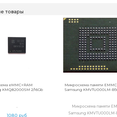
е товары
хема eMMC+RAM
Микросхема памяти EMMC
g KMQ82000SM 2/16Gb
Samsung KMVTU000LM-B50
..
Микросхема памяти E
Samsung KMVTU000LM-B
1080 руб