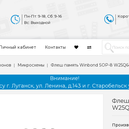
Пн-Пт: 9-18, Сб: 9-16
Коро
Вс: Выходной
Личный кабинет
Контакты
фонов
Микросхемы
Флеш память Winbond SOP-8 W25Q6
Внимание!
 г. Луганск, ул. Ленина, д.143 и г. Старобельск 
Флеш
W25Q
Произв