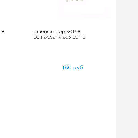
-8
Стабилизатор SOP-8
LC1118CS8TR1833 LC1118
..
180 руб