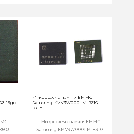
Микросхема памяти EMMC
3 16gb
Samsung KMV3W000LM-B310
16Gb
MMC
Микросхема памяти EMMC
503..
Samsung KMV3W000LM-B310..