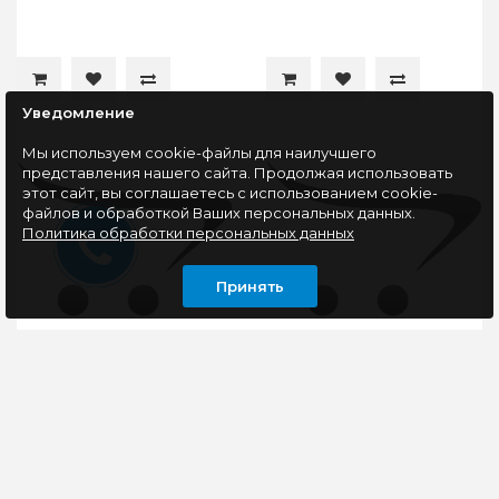
Уведомление
Мы используем cookie-файлы для наилучшего
представления нашего сайта. Продолжая использовать
этот сайт, вы соглашаетесь с использованием cookie-
файлов и обработкой Ваших персональных данных.
Политика обработки персональных данных
Принять
Разъем зарядки Type-
Разъем зарядки
C, Lenovo Tab M10 (TB-
Samsung Galaxy J3,
X605L) 12pin
J320, J320A, J2Pro, J250
F H, M10, M105F, A10,
A105
..
..