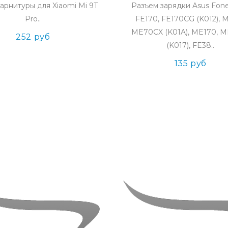
арнитуры для Xiaomi Mi 9T
Разъем зарядки Asus Fon
Pro..
FE170, FE170CG (K012), 
ME70CX (K01A), ME170, 
252 руб
(K017), FE38..
135 руб