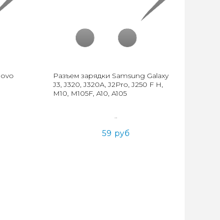
novo
Разъем зарядки Samsung Galaxy
J3, J320, J320A, J2Pro, J250 F H,
M10, M105F, A10, A105
..
59 руб