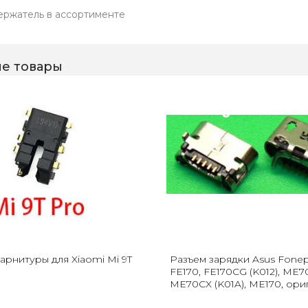
ержатель в ассортименте
е товары
арнитуры для Xiaomi Mi 9T
Разъем зарядки Asus Fonep
FE170, FE170CG (K012), ME7
ME70CX (K01A), ME170, ори