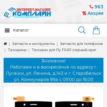
963
Акции
Каталог
Найти
Запчасти и инструменты
Запчасти для телефонов
Тачскрины
Тачскрин для Fly FS451 (черный) ориг
Внимание!
Работаем и в воскресенье по адресу г.
Луганск, ул. Ленина, д.143 и г. Старобельск
ул. Коммунаров 89а с 09:00 до 16:00