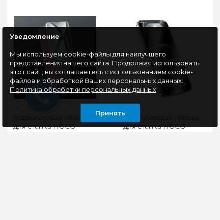
Уведомление
Мы используем cookie-файлы для наилучшего
представления нашего сайта. Продолжая использовать
этот сайт, вы соглашаетесь с использованием cookie-
файлов и обработкой Ваших персональных данных.
Политика обработки персональных данных
Принять
Гидрогелевая пленка
Гидрогелевая пленка
для станка HOCO
для станка HOCO
GF006 (Глянцевая)
GF011 (Матовая) с
защитой от
подглядывания
GF006 HD пленка
..
ручного выравнивания
350 руб
для интеллектуальной
машины для резки
пленки, высокая