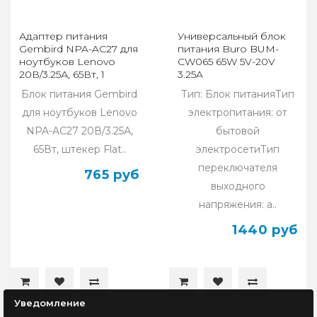
Адаптер питания
Универсальный блок
Gembird NPA-AC27 для
питания Buro BUM-
ноутбуков Lenovo
СW065 65W 5V-20V
20В/3.25А, 65Вт, 1
3.25A
штекер Flat
Блок питания Gembird
Тип: Блок питанияТип
(прямоугольный)
для ноутбуков Lenovo
электропитания: от
NPA-AC27 20В/3.25А,
бытовой
65Вт, штекер Flat..
электросетиТип
переключателя
765 руб
выходного
напряжения: а..
1440 руб
Уведомление