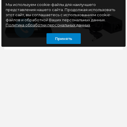
Мы используем cookie-файлы для наилучшего
представления нашего сайта. Продолжая использовать
этот сайт, вы соглашаетесь с использованием cookie-
файлов и обработкой Ваших персональных данных.
Политика обработки персональных данных
Принять
Блок питания для
Адаптер питания
ноутбука Toshiba 90W
Gembird NPA-AC28 для
(15V 6A 6.3x3.0) HC2149
ноутбуков Asus,
19В/1.75А, 33Вт, штекер
4x1.35мм
Совместимые
Блок питания Gembird
модели:ADP-
для ноутбуков Asus
90NB/DPA2501UPA2501U-
NPA-AC28, 19В/1.75А,
1ACAPA2521E-
33Вт, штекер 4x1.35мм..
2AC3PA2521UPA2521U-
810 руб
2ACAPA2521U-