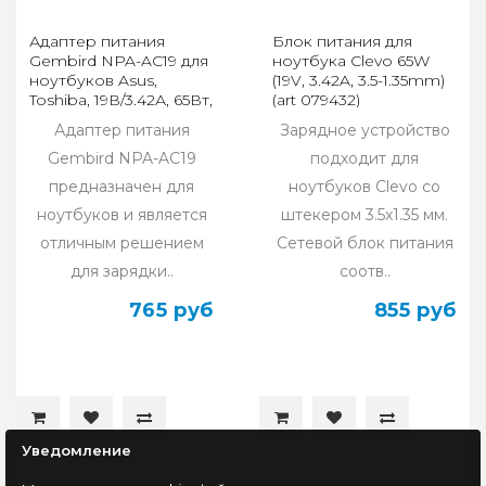
Адаптер питания
Блок питания для
Gembird NPA-AC19 для
ноутбука Clevo 65W
ноутбуков Asus,
(19V, 3.42A, 3.5-1.35mm)
Toshiba, 19В/3.42А, 65Вт,
(art 079432)
1 штекер 5,5х2,5мм
Адаптер питания
Зарядное устройство
Gembird NPA-AC19
подходит для
предназначен для
ноутбуков Clevo со
ноутбуков и является
штекером 3.5x1.35 мм.
отличным решением
Сетевой блок питания
для зарядки..
соотв..
765 руб
855 руб
Уведомление