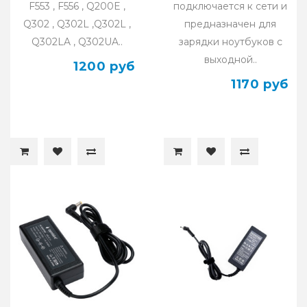
F553 , F556 , Q200E ,
подключается к сети и
Q302 , Q302L ,Q302L ,
предназначен для
Q302LA , Q302UA..
зарядки ноутбуков с
выходной..
1200 руб
1170 руб