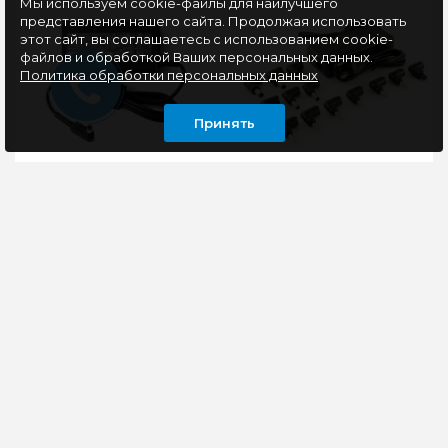
Мы используем cookie-файлы для наилучшего
представления нашего сайта. Продолжая использовать
этот сайт, вы соглашаетесь с использованием cookie-
файлов и обработкой Ваших персональных данных.
Политика обработки персональных данных
Принять
Блок питания для
Универсальный блок
ноутбука Acer 65W
питания для ноутбуков
(19V, 3.42A, 5.5-1.7mm)
Buro BUM-1287M90,
Copy AAA class
90W, 18.5 - 20V, 4,9A
Блок питания для
Адаптер питания
ноутбука Acer 65W
BURO BUM-1287M90
(19V, 3.42A, 5.5-1.7mm)
станет универсальным
Совместимость: Acer
и надежным
Aspire 3750, 3750Z 38..
помощником на
каждый день,
990 руб
позволяя..